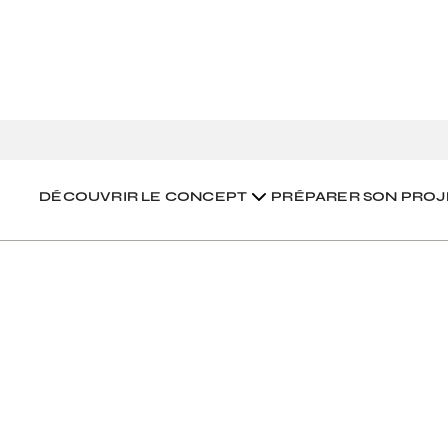
u parcours de création d'un hameau léger
DÉCOUVRIR LE CONCEPT
PRÉPARER SON PROJ