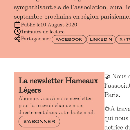
sympathisant.e.s de l’association, aura lie
septembre prochains en région parisienne
Publié le
10 August 2020
1
minutes de lecture
Partager sur :
FACEBOOK
LINKEDIN
X / 
🤝 Nous 
La newsletter Hameaux
l’associa
Légers
Paris.
Abonnez-vous à notre newsletter
pour la recevoir chaque mois
🌻A trave
directement dans votre boite mail.
qui nous 
S'ABONNER
actrice d