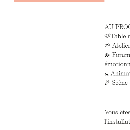
AU PRO
💡Table r
🌱 Atelie
💫 Forum 
émotionne
🚼 Animat
🎉 Scène 
Vous êtes
l'install