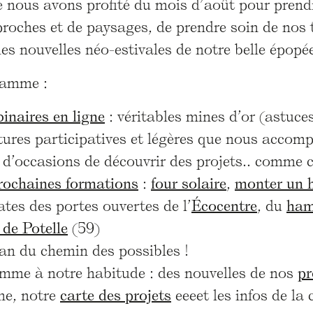
 nous avons profité du mois d’août pour prendre
proches et de paysages, de prendre soin de nos 
les nouvelles néo-estivales de notre belle épo
ramme :
inaires en ligne
: véritables mines d’or (astuces
tures participatives et légères que nous accomp
 d’occasions de découvrir des projets.. comme 
rochaines formations
:
four solaire
,
monter un ha
ates des portes ouvertes de l’
Écocentre
, du
ham
 de Potelle
(59)
lan du chemin des possibles !
omme à notre habitude : des nouvelles de nos
pr
ne, notre
carte des projets
eeeet les infos de l