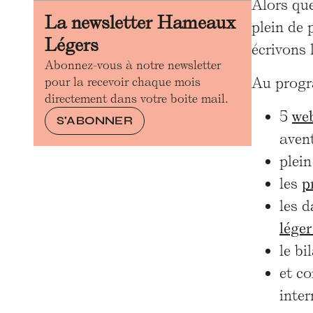
Alors que
La newsletter Hameaux
plein de 
Légers
écrivons 
Abonnez-vous à notre newsletter
Au prog
pour la recevoir chaque mois
directement dans votre boite mail.
5
web
S'ABONNER
aven
plein
les
p
les d
léger
le bi
et c
inter