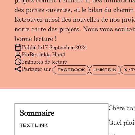
projets comme Penmarc’h, des formations s
des portes ouvertes, et le bilan du chemin
Retrouvez aussi des nouvelles de nos proje
notre carte des projets. Nous vous souhait
bonne lecture !
Publié le
17 September 2024
Par
Berthilde Hurel
2
minutes de lecture
Partager sur :
FACEBOOK
LINKEDIN
X / 
Chère c
Sommaire
Quel plai
TEXT LINK