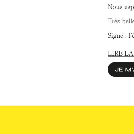
Nous espé
Très bell
Signé : l
LIRE L
JE M