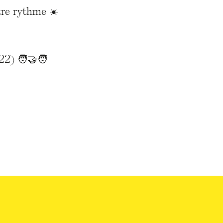
tre rythme ☀️
2) 🧑‍🤝‍🧑