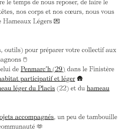
 le temps de nous reposer, de faire le
têtes, nos corps et nos cœurs, nous vous
pée Hameaux Légers 💌
, outils) pour préparer votre collectif aux
agnons 🖱️
celui de
Penmarc’h (29)
dans le Finistère
bitat participatif et léger
🛖
eau léger du Placis
(22) et du
hameau
ojets accompagnés
, un peu de tambouille
a communauté 🫶