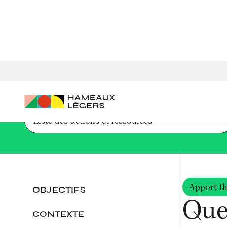
Accueil
Parcours de création d'un hameau léger
Quel mode
Liste des actions et ressources
Apport th
OBJECTIFS
Que
CONTEXTE