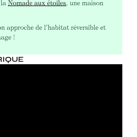
 la
Nomade aux étoiles
, une maison
n approche de l’habitat réversible et
nage !
RIQUE