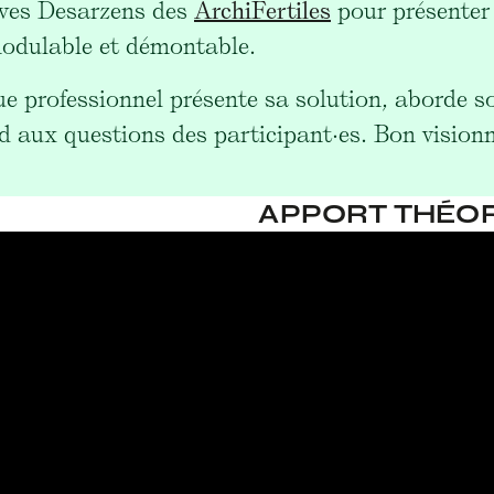
ves Desarzens des
ArchiFertiles
pour présenter
odulable et démontable.
e professionnel présente sa solution, aborde so
d aux questions des participant·es. Bon vision
APPORT THÉO