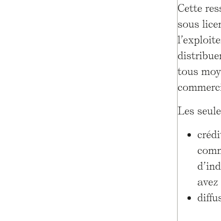
Cette re
sous lic
l’exploit
distribue
tous moy
commerci
Les seule
créd
comm
d’ind
avez 
diffu