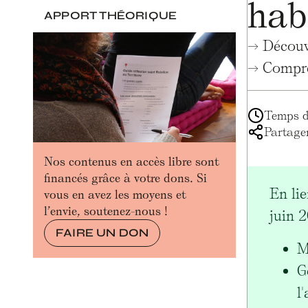
habi
APPORT THÉORIQUE
→ Découvr
→ Compre
Temps de
Partager
Nos contenus en accès libre sont
financés grâce à votre dons. Si
En li
vous en avez les moyens et
l’envie, soutenez-nous !
juin 2
FAIRE UN DON
M
G
l