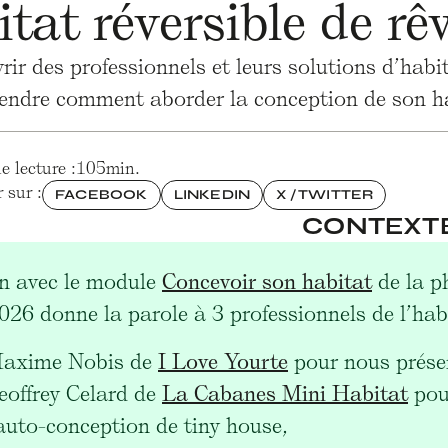
tat réversible de rê
ir des professionnels et leurs solutions d’habit
ndre comment aborder la conception de son hab
 lecture :
105
min.
 sur :
FACEBOOK
LINKEDIN
X / TWITTER
CONTEXT
en avec le module
Concevoir son habitat
de la p
026 donne la parole à 3 professionnels de l’habi
axime Nobis de
I Love Yourte
pour nous présen
eoffrey Celard de
La Cabanes Mini Habitat
pou
'auto-conception de tiny house,