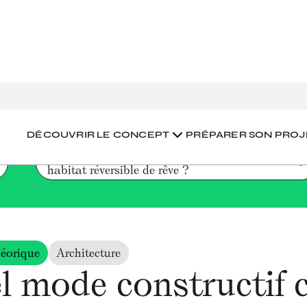
 constructif choisir pour mon habitat réversible de rêve ?
DÉCOUVRIR LE CONCEPT
PRÉPARER SON PROJ
Quel mode constructif choisir pour mon 
habitat réversible de rêve ?
éorique
Architecture
l mode constructif 